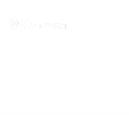
035/273440
metalproizvod@metalproizvod.com