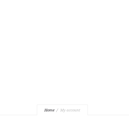
Pon-Pet: 7:00-16:00, Sub: 7:00-14:00
My account
Home
My account